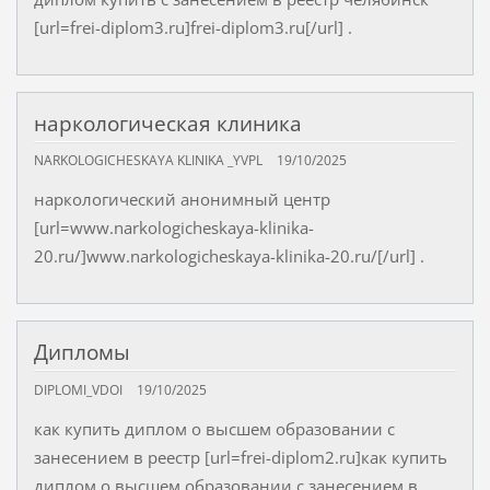
[url=frei-diplom3.ru]frei-diplom3.ru[/url] .
наркологическая клиника
NARKOLOGICHESKAYA KLINIKA _YVPL
19/10/2025
наркологический анонимный центр
[url=www.narkologicheskaya-klinika-
20.ru/]www.narkologicheskaya-klinika-20.ru/[/url] .
Дипломы
DIPLOMI_VDOI
19/10/2025
как купить диплом о высшем образовании с
занесением в реестр [url=frei-diplom2.ru]как купить
диплом о высшем образовании с занесением в