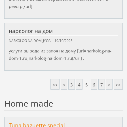
реестр[/url] .
нарколог на дом
NARKOLOG NA DOM_JYOA
19/10/2025
услуги вывода из запоя на дому [url=narkolog-na-
dom-1.ru]narkolog-na-dom-1.ru[/url] .
<<
<
3
4
5
6
7
>
>>
Home made
Tuna baguette special