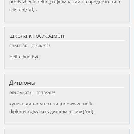
prodvizhenie-reiting.ru]компании по продвижению
сайтов[/url] .
школа к госэкзамен
BRIANDOB
20/10/2025
Hello. And Bye.
Дипломы
DIPLOMI_XTKI
20/10/2025
купить диплом в сочи [url=www.rudik-
diplom4.ru]купить диплом в сочи[/url] .