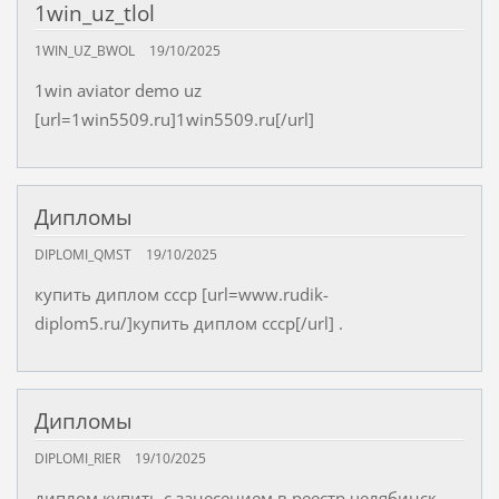
1win_uz_tlol
1WIN_UZ_BWOL
19/10/2025
1win aviator demo uz
[url=1win5509.ru]1win5509.ru[/url]
Дипломы
DIPLOMI_QMST
19/10/2025
купить диплом ссср [url=www.rudik-
diplom5.ru/]купить диплом ссср[/url] .
Дипломы
DIPLOMI_RIER
19/10/2025
диплом купить с занесением в реестр челябинск