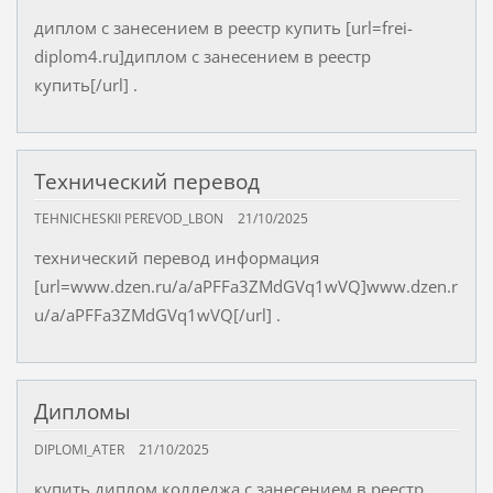
диплом с занесением в реестр купить [url=frei-
diplom4.ru]диплом с занесением в реестр
купить[/url] .
Технический перевод
TEHNICHESKII PEREVOD_LBON
21/10/2025
технический перевод информация
[url=www.dzen.ru/a/aPFFa3ZMdGVq1wVQ]www.dzen.r
u/a/aPFFa3ZMdGVq1wVQ[/url] .
Дипломы
DIPLOMI_ATER
21/10/2025
купить диплом колледжа с занесением в реестр