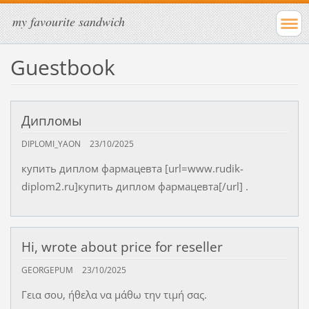
my favourite sandwich
Guestbook
Дипломы
DIPLOMI_YAON
23/10/2025
купить диплом фармацевта [url=www.rudik-
diplom2.ru]купить диплом фармацевта[/url] .
Hi, wrote about price for reseller
GEORGEPUM
23/10/2025
Γεια σου, ήθελα να μάθω την τιμή σας.