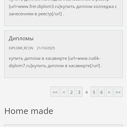
[url=www.frei-diplom3.ru]купить диплом колледжа с
занесением в реестр[/url] .
Дипломы
DIPLOMI_RCON
21/10/2025
купить диплом в хасавюрте [url=www.rudik-
diplom7.ru]купить диплом в хасавюрте[/url] .
<<
<
2
3
4
5
6
>
>>
Home made